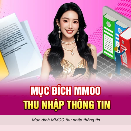
Mục dích MMOO thu nhập thông tin