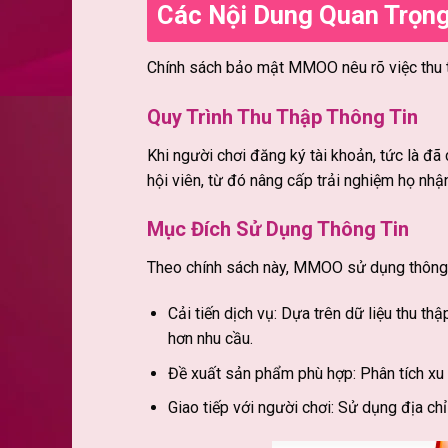
Các Nội Dung Quan Trọn
Chính sách bảo mật MMOO nêu rõ việc thu th
Quy Trình Thu Thập Thông Tin
Khi người chơi đăng ký tài khoản, tức là đã
hội viên, từ đó nâng cấp trải nghiệm họ nhậ
Mục Đích Sử Dụng Thông Tin
Theo chính sách này, MMOO sử dụng thông tin
Cải tiến dịch vụ: Dựa trên dữ liệu thu th
hơn nhu cầu.
Đề xuất sản phẩm phù hợp: Phân tích xu 
Giao tiếp với người chơi: Sử dụng địa chỉ