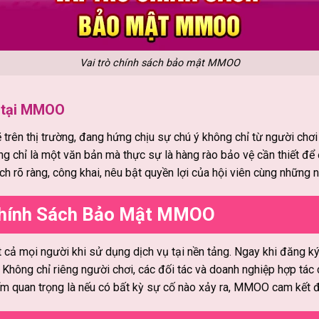
Vai trò chính sách bảo mật MMOO
 tại MMOO
rên thị trường, đang hứng chịu sự chú ý không chỉ từ người ch
g chỉ là một văn bản mà thực sự là hàng rào bảo vệ cần thiết đ
 rõ ràng, công khai, nêu bật quyền lợi của hội viên cùng những n
Chính Sách Bảo Mật MMOO
ả mọi người khi sử dụng dịch vụ tại nền tảng. Ngay khi đăng ký 
 Không chỉ riêng người chơi, các đối tác và doanh nghiệp hợp tác
iểm quan trọng là nếu có bất kỳ sự cố nào xảy ra, MMOO cam kết đ