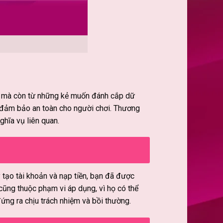
ơi mà còn từ những kẻ muốn đánh cắp dữ
ể đảm bảo an toàn cho người chơi. Thương
ghĩa vụ liên quan.
tạo tài khoản và nạp tiền, bạn đã được
 cũng thuộc phạm vi áp dụng, vì họ có thể
ứng ra chịu trách nhiệm và bồi thường.