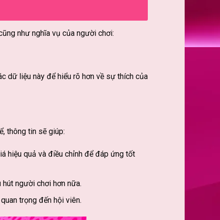
cũng như nghĩa vụ của người chơi:
c dữ liệu này để hiểu rõ hơn về sự thích của
 thông tin sẽ giúp:
giá hiệu quả và điều chỉnh để đáp ứng tốt
 hút người chơi hơn nữa.
 quan trọng đến hội viên.