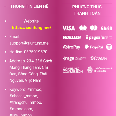
THÔNG TIN LIÊN HỆ
PHƯƠNG THỨC
THANH TOÁN
Website:
https://siuntung.me/
Email:
support@siuntung.me
Hotline: 0375919570
Address: 234-236 Cách
Mạng Tháng Tám, Cải
Đan, Sông Công, Thái
Nguyên, Việt Nam
Keyword: #mmoo,
#nhacai_mmoo,
#trangchu_mmoo,
#mmoo.com,
#link_mmoo,