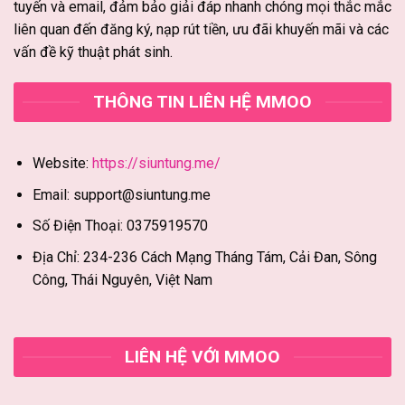
tuyến và email, đảm bảo giải đáp nhanh chóng mọi thắc mắc
liên quan đến đăng ký, nạp rút tiền, ưu đãi khuyến mãi và các
vấn đề kỹ thuật phát sinh.
THÔNG TIN LIÊN HỆ MMOO
Website:
https://siuntung.me/
Email:
support@siuntung.me
Số Điện Thoại: 0375919570
Địa Chỉ: 234-236 Cách Mạng Tháng Tám, Cải Đan, Sông
Công, Thái Nguyên, Việt Nam
LIÊN HỆ VỚI MMOO