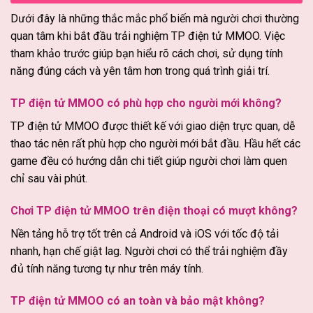
Dưới đây là những thắc mắc phổ biến mà người chơi thường
quan tâm khi bắt đầu trải nghiệm TP điện tử MMOO. Việc
tham khảo trước giúp bạn hiểu rõ cách chơi, sử dụng tính
năng đúng cách và yên tâm hơn trong quá trình giải trí.
TP điện tử MMOO có phù hợp cho người mới không?
TP điện tử MMOO được thiết kế với giao diện trực quan, dễ
thao tác nên rất phù hợp cho người mới bắt đầu. Hầu hết các
game đều có hướng dẫn chi tiết giúp người chơi làm quen
chỉ sau vài phút.
Chơi TP điện tử MMOO trên điện thoại có mượt không?
Nền tảng hỗ trợ tốt trên cả Android và iOS với tốc độ tải
nhanh, hạn chế giật lag. Người chơi có thể trải nghiệm đầy
đủ tính năng tương tự như trên máy tính.
TP điện tử MMOO có an toàn và bảo mật không?