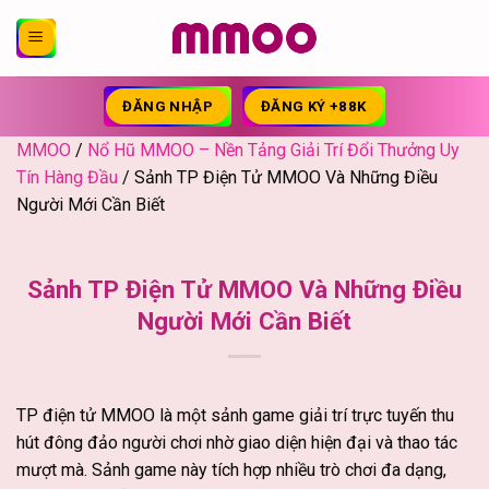
Bỏ
qua
nội
dung
ĐĂNG NHẬP
ĐĂNG KÝ +88K
MMOO
/
Nổ Hũ MMOO – Nền Tảng Giải Trí Đổi Thưởng Uy
Tín Hàng Đầu
/
Sảnh TP Điện Tử MMOO Và Những Điều
Người Mới Cần Biết
Sảnh TP Điện Tử MMOO Và Những Điều
Người Mới Cần Biết
TP điện tử MMOO là một sảnh game giải trí trực tuyến thu
hút đông đảo người chơi nhờ giao diện hiện đại và thao tác
mượt mà. Sảnh game này tích hợp nhiều trò chơi đa dạng,