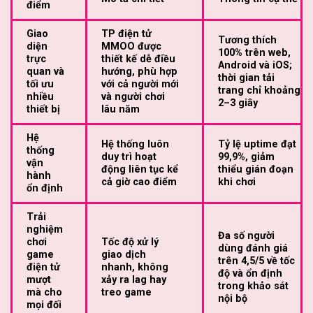
điểm
Giao
TP điện tử
Tương thích
diện
MMOO được
100% trên web,
trực
thiết kế dễ điều
Android và iOS;
quan và
hướng, phù hợp
thời gian tải
tối ưu
với cả người mới
trang chỉ khoảng
nhiều
và người chơi
2–3 giây
thiết bị
lâu năm
Hệ
Hệ thống luôn
Tỷ lệ uptime đạt
thống
duy trì hoạt
99,9%, giảm
vận
động liên tục kể
thiểu gián đoạn
hành
cả giờ cao điểm
khi chơi
ổn định
Trải
nghiệm
Đa số người
chơi
Tốc độ xử lý
dùng đánh giá
game
giao dịch
trên 4,5/5 về tốc
điện tử
nhanh, không
độ và ổn định
mượt
xảy ra lag hay
trong khảo sát
mà cho
treo game
nội bộ
mọi đối