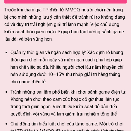
Trước khi tham gia TP điện tử MMOO, người chơi nên trang
bị cho mình những lưu ý cần thiết để tránh rủi ro không đáng
có và duy trì trải nghiệm giải trí lành mạnh. Việc chủ động
kiểm soát thói quen chơi sẽ giúp bạn tận hưởng sảnh game
lâu dài và bền vững hơn.
Quản lý thời gian và ngân sách hợp lý: Xác định rõ khung
thời gian chơi mỗi ngày và mức ngân sách phù hợp giúp
hạn chế việc sa đà. Nhiều người chơi lâu năm khuyên chỉ
nên sử dụng dưới 10–15% thu nhập giải trí hàng tháng
cho game điện tử.
Tránh những sai lầm phổ biến khi chơi sảnh game điện tử:
Không nên chơi theo cảm xúc hoặc cố gỡ thua liên tục
trong thời gian ngắn. Việc thiếu kiểm soát dễ dẫn đến
quyết định vội vàng và làm giảm trải nghiệm tổng thể.
Chủ động tìm hiểu luật chơi của từng game: Mỗi trò chơi