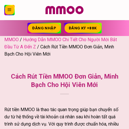
Bỏ
qua
nội
dung
ĐĂNG NHẬP
ĐĂNG KÝ +88K
MMOO
/
Hướng Dẫn MMOO Chi Tiết Cho Người Mới Bắt
Đầu Từ A Đến Z
/
Cách Rút Tiền MMOO Đơn Giản, Minh
Bạch Cho Hội Viên Mới
Cách Rút Tiền MMOO Đơn Giản, Minh
Bạch Cho Hội Viên Mới
Rút tiền MMOO là thao tác quan trọng giúp bạn chuyển số
dư từ hệ thống về tài khoản cá nhân sau khi hoàn tất quá
trình sử dụng dịch vụ. Với quy trình được chuẩn hóa, nhiều