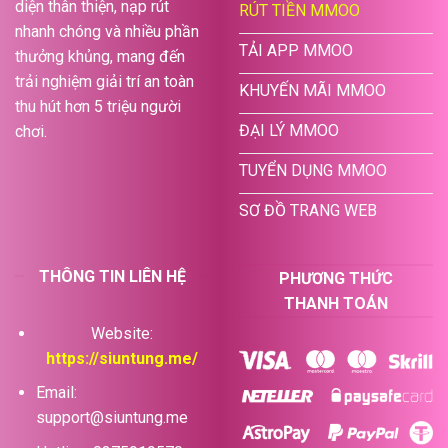
diện thân thiện, nạp rút
RÚT TIỀN MMOO
nhanh chóng và nhiều phần
TẢI APP MMOO
thưởng khủng, mang đến
trải nghiệm giải trí an toàn
KHUYẾN MÃI MMOO
thu hút hơn 5 triệu người
ĐẠI LÝ MMOO
chơi.
TUYỂN DỤNG MMOO
SƠ ĐỒ TRANG WEB
THÔNG TIN LIÊN HỆ
PHƯƠNG THỨC
THANH TOÁN
Website:
https://siuntung.me/
Email:
support@siuntung.me