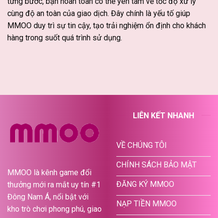
từng bước, bạn hoàn toàn có thể yên tâm về tốc độ xử lý
cùng độ an toàn của giao dịch. Đây chính là yếu tố giúp
MMOO duy trì sự tin cậy, tạo trải nghiệm ổn định cho khách
hàng trong suốt quá trình sử dụng.
LIÊN KẾT NHANH
VỀ CHÚNG TÔI
CHÍNH SÁCH BẢO MẬT
MMOO là kênh game đổi
ĐĂNG KÝ MMOO
thưởng mới ra mắt uy tín #1
Đông Nam Á, nổi bật với
NẠP TIỀN MMOO
kho trò chơi phong phú, giao