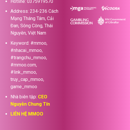
Hotline: 0375919570
Address: 234-236 Cách
Mạng Tháng Tám, Cải
Đan, Sông Công, Thái
Nguyên, Việt Nam
Keyword: #mmoo,
#nhacai_mmoo,
#trangchu_mmoo,
#mmoo.com,
#link_mmoo,
truy_cap_mmoo,
game_mmoo
Nhà biên tập:
CEO
Nguyễn Chung Tín
LIÊN HỆ MMOO